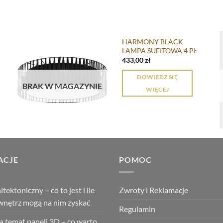
HARMONY BLACK
LAMPA SUFITOWA 4 PŁ
433,00
zł
Dodaj do
DOWIEDZ SIĘ
przechowalni
BRAK W MAGAZYNIE
WIĘCEJ
ACJE
POMOC
tektoniczny – co to jest i ile
Zwroty i Reklamacje
wnętrz mogą na nim zyskać
Regulamin
a temat paneli 3D – co warto