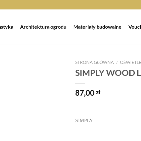
astyka
Architektura ogrodu
Materiały budowalne
Vouc
STRONA GŁÓWNA
/
OŚWIETLE
SIMPLY WOOD L
Dodaj do
przechowalni
87,00
zł
SIMPLY