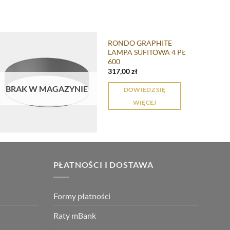
RONDO GRAPHITE
LAMPA SUFITOWA 4 PŁ
600
317,00
zł
Dodaj do
przechowalni
BRAK W MAGAZYNIE
DOWIEDZ SIĘ
WIĘCEJ
PŁATNOŚCI I DOSTAWA
Formy płatności
Raty mBank