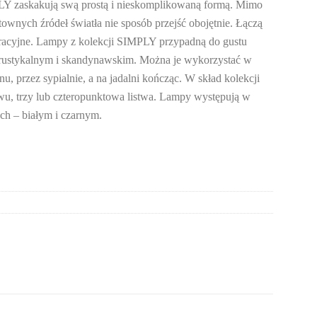
LY zaskakują swą prostą i nieskomplikowaną formą. Mimo
ownych źródeł światła nie sposób przejść obojętnie. Łączą
racyjne. Lampy z kolekcji SIMPLY przypadną do gustu
 rustykalnym i skandynawskim. Można je wykorzystać w
, przez sypialnie, a na jadalni kończąc. W skład kolekcji
u, trzy lub czteropunktowa listwa. Lampy występują w
ch – białym i czarnym.