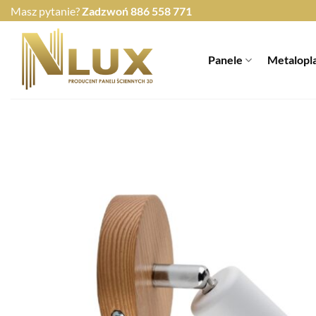
Przewiń
Masz pytanie?
Zadzwoń
886 558 771
do
zawartości
Panele
Metalopl