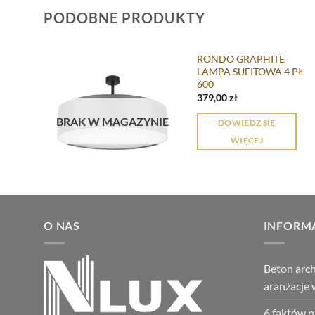
PODOBNE PRODUKTY
RONDO GRAPHITE
LAMPA SUFITOWA 4 PŁ
600
379,00
zł
Dodaj do
przechowalni
BRAK W MAGAZYNIE
DOWIEDZ SIĘ
WIĘCEJ
O NAS
INFORM
Beton archi
aranżacje 
6 faktów n