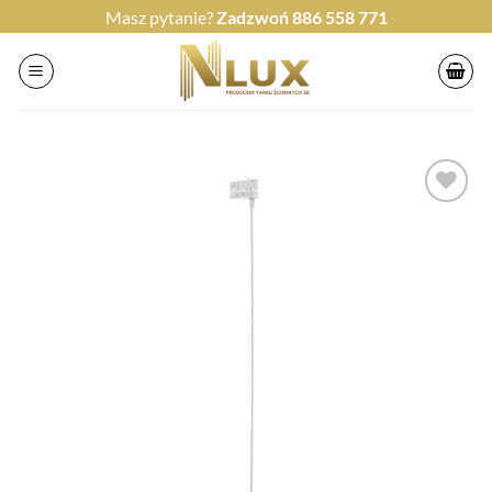
Przewiń
Masz pytanie?
Zadzwoń
886 558 771
do
zawartości
Dodaj do
przechowalni